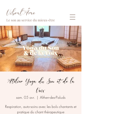
Vibral'Âme
Le son au service du mieux-être
Atelier Yoga du Son et de la
Voix
sam. 05 avr.
  |  
Althen-des-Paluds
Respiration, auto-soins avec les bols chantants et
pratique du chant thérapeutique