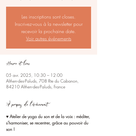
Les inscriptions sont closes.
Inscrivez-vous à la newsletter pour
recevoir la prochaine date.
Voir autres événements
Heure et lieu
05 avr. 2025, 10:30 – 12:00
Althen-des-Paluds, 708 Rte du Cabanon,
84210 Althen-des-Paluds, France
À propos de l'événement
♥ 
Atelier de yoga du son et de la voix : méditer, 
s'harmoniser, se recentrer, grâce au pouvoir du 
son !