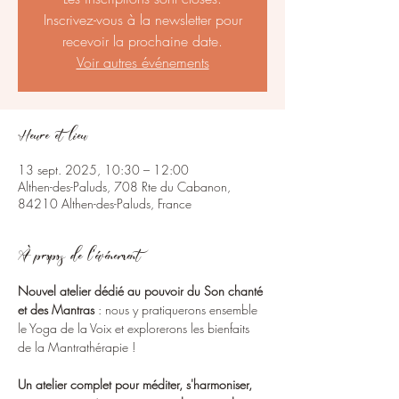
Inscrivez-vous à la newsletter pour
recevoir la prochaine date.
Voir autres événements
Heure et lieu
13 sept. 2025, 10:30 – 12:00
Althen-des-Paluds, 708 Rte du Cabanon,
84210 Althen-des-Paluds, France
À propos de l'événement
Nouvel atelier dédié au pouvoir du Son chanté 
et des Mantras
 : nous y pratiquerons ensemble 
le Yoga de la Voix et explorerons les bienfaits 
de la Mantrathérapie !
Un atelier complet pour méditer, s'harmoniser, 