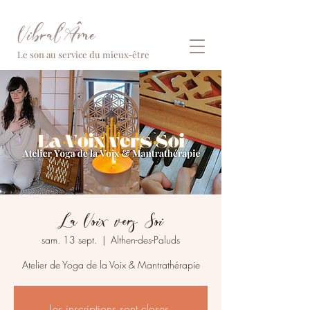
Vibral'Âme
Le son au service du mieux-être
La Voix vers Soi
sam. 13 sept.
  |  
Althen-des-Paluds
Atelier de Yoga de la Voix & Mantrathérapie
Les inscriptions sont closes.