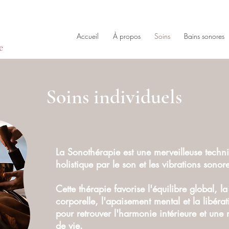
Accueil
À propos
Soins
Bains sonores
e
Soins individuels
La Sonothérapie est une merveilleuse techn
holistique par le son et les vibrations sonor
Cette thérapie favorise l'équilibre global, la
corporelle, l'apaisement mental et la libéra
pour retrouver l'harmonie intérieure et une 
de vie.