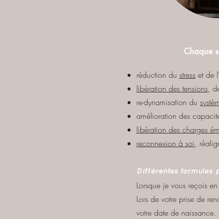
Chaque sé
réduction du
stress
et de l
libération des tensions
, d
re-dynamisation du
systè
amélioration des capacité
libération des charges ém
reconnexion à soi
, réali
Différentes formules 
Lorsque je vous reçois en 
Lors de votre prise de re
votre date de naissance.