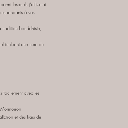
armi lesquels j'utiliserai
orrespondants à vos
a tradition bouddhiste,
el incluant une cure de
es facilement avec les
à Mormoiron.
lation et des frais de