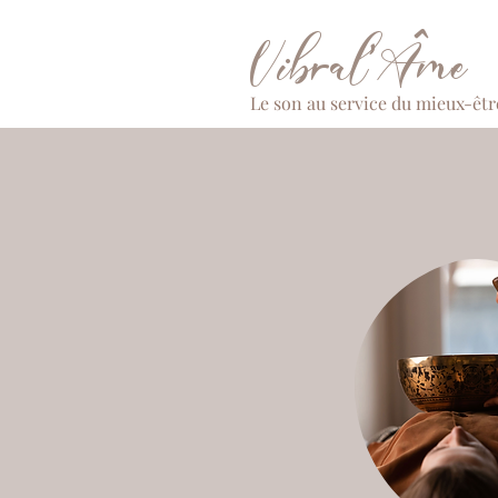
Vibral'Âme
Le son au service du mieux-êtr