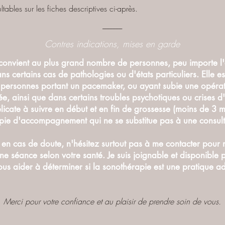
ltables sur les fiches descriptives ci-après.
-------------
Contres indications, mises en garde
convient au plus grand nombre de personnes, peu importe l'â
s certains cas de pathologies ou d'états particuliers. Elle es
s personnes portant un pacemaker, ou ayant subie une opéra
ée, ainsi que dans certains troubles psychotiques ou crises d'
délicate à suivre en début et en fin de grossesse (moins de 3 m
apie d'accompagnement qui ne se substitue pas à une consult
t en cas de doute, n'hésitez surtout pas à me contacter pou
'une séance selon votre santé. Je suis joignable et disponibl
vous aider à déterminer si la sonothérapie est une pratique 
Merci pour votre confiance et au plaisir de prendre soin de vous.