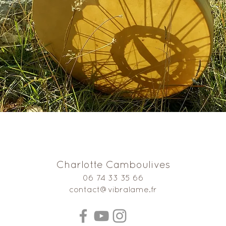
Vibral'âme
Charlotte Camboulives
06 74 33 35 66
contact@vibralame.fr