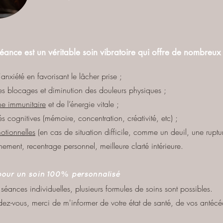
ance est un véritable soin vibratoire qui offre de nombreux b
'anxiété en favorisant le lâcher prise ;
es blocages et diminution des douleurs physiques ;
me immunitaire
et de l’énergie vitale ;
s cognitives (mémoire, concentration, créativité, etc) ;
otionnelles
(en cas de situation difficile, comme un deuil, une ruptur
gnement, recentrage personnel, meilleure clarté intérieure.
pour un soin 100% personnalisé
séances individuelles, plusieurs formules de soins sont possibles.
ndez-vous, merci de m'informer de votre état de santé, de vos antéc