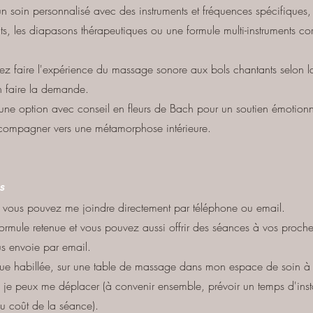
n soin personnalisé avec des instruments et fréquences spécifiques, p
ts, les diapasons thérapeutiques ou une formule multi-instruments c
itez faire l'expérience du massage sonore aux bols chantants selon l
n faire la demande.
 une option avec conseil en fleurs de Bach pour un soutien émotionn
compagner vers une métamorphose intérieure.
s
, vous pouvez me joindre directement par téléphone ou email.
a formule retenue et vous pouvez aussi offrir des séances à vos proch
s envoie par email.
ue habillée, sur une table de massage dans mon espace de soin 
, je peux me déplacer (à convenir ensemble, prévoir un temps d'instal
u coût de la séance).