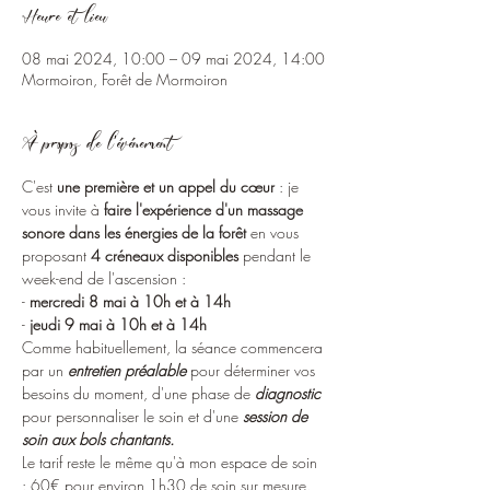
Heure et lieu
08 mai 2024, 10:00 – 09 mai 2024, 14:00
Mormoiron, Forêt de Mormoiron
À propos de l'événement
C'est 
une première et un appel du cœur
 : je 
vous invite à 
faire l'expérience d'un massage 
sonore dans les énergies de la forêt
 en vous 
proposant 
4 créneaux disponibles
 pendant le 
week-end de l'ascension :
- 
mercredi 8 mai à 10h et à 14h
-
 jeudi 9 mai à 10h et à 14h
Comme habituellement, la séance commencera 
par un 
entretien préalable
 pour déterminer vos 
besoins du moment, d'une phase de 
diagnostic
pour personnaliser le soin et d'une 
session de 
soin aux bols chantants.
Le tarif reste le même qu'à mon espace de soin 
: 60€ pour environ 1h30 de soin sur mesure.