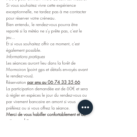
Si vous souhaitez vivre cette expérience 
exceptionnelle, ne tardez pas à me contacter 
pour réserver votre créneau.
Bien entendu, le rendez-vous pourra être 
reporté si la météo ne s'y prête pas, c'est le 
jeu...
Et si vous souhaitez offrir ce moment, c'est 
également possible.
Informations pratiques
Les séances auront lieu dans la forêt de 
Mormoiron (point gps et détails envoyés avant 
le rendez-vous).
Réservation 
par sms au 06 74 33 35 66
La participation demandée est de 60€ et sera 
à régler en espèces le jour du rendez-vous ou 
par virement bancaire en amont si vous 
préférez ou si vous offrez la séance.
Merci de vous habiller confortablement et de 
retirer vos bijoux.
Au plaisir de prendre soin de vous dans les 
belles énergies de la forêt !