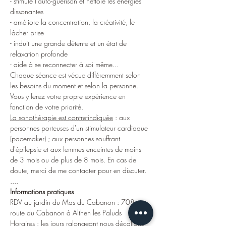
- stimule l'auto-guérison et nettoie les énergies 
dissonantes
- améliore la concentration, la créativité, le 
lâcher prise
- induit une grande détente et un état de 
relaxation profonde
- aide à se reconnecter à soi même...
Chaque séance est vécue différemment selon 
les besoins du moment et selon la personne. 
Vous y ferez votre propre expérience en 
fonction de votre priorité.
La sonothérapie est contre-indiquée
 : aux 
personnes porteuses d'un stimulateur cardiaque 
(pacemaker) ; aux personnes souffrant 
d'épilepsie et aux femmes enceintes de moins 
de 3 mois ou de plus de 8 mois. En cas de 
doute, merci de me contacter pour en discuter.
....
Informations pratiques
RDV au jardin du Mas du Cabanon : 708 
route du Cabanon à Althen les Paluds
Horaires : les jours ralongeant 
nous décallons 