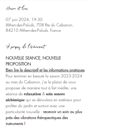
Heure et lieu
07 juin 2024, 19:30
Althen-des-Paluds, 708 Rte du Cabanon,
84210 Althen-des-Paluds, France
À propos de l'événement
NOUVELLE SEANCE, NOUVELLE 
PROPOSITION
Bien lire le descriptif et les informations pratiques
Pour terminer en beauté la saison 2023-2024 
au mas du Cabanon, j'ai le plaisir de vous 
proposer de manière tout à fait inédite, une 
séance de 𝐫𝐞𝐥𝐚𝐱𝐚𝐭𝐢𝐨𝐧 & 𝐬𝐨𝐢𝐧 𝐬𝐨𝐧𝐨𝐫𝐞 
𝐚𝐥𝐜𝐡𝐢𝐦𝐢𝐪𝐮𝐞 qui se déroulera en extérieur pour 
profiter du jardin et surtout avec une 
particularité nouvelle :
 recevoir un soin au plus 
près des vibrations thérapeutiques des 
instruments !