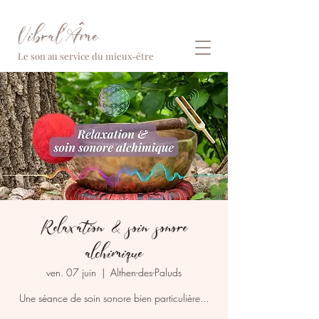
Vibral'Âme
Le son au service du mieux-être
Relaxation & soin sonore
alchimique
ven. 07 juin
  |  
Althen-des-Paluds
Une séance de soin sonore bien particulière...