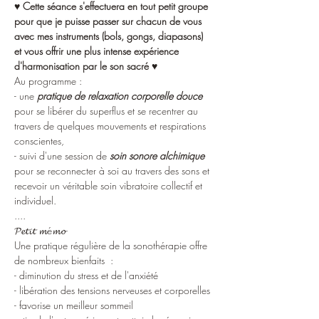
♥ 
Cette séance s'effectuera en tout petit groupe 
pour que je puisse passer sur chacun de vous 
avec mes instruments (bols, gongs, diapasons) 
et vous offrir une plus intense expérience 
d'harmonisation par le son sacré 
♥
Au programme :
- une
 pratique de relaxation corporelle douce
pour se libérer du superflus et se recentrer au 
travers de quelques mouvements et respirations 
conscientes,
- suivi d'une session de 
soin sonore alchimique
pour se reconnecter à soi au travers des sons et 
recevoir un véritable soin vibratoire collectif et 
individuel.
....
𝓟𝓮𝓽𝓲𝓽 𝓶é𝓶𝓸
Une pratique régulière de la sonothérapie offre 
de nombreux bienfaits  :
- diminution du stress et de l'anxiété
- libération des tensions nerveuses et corporelles
- favorise un meilleur sommeil