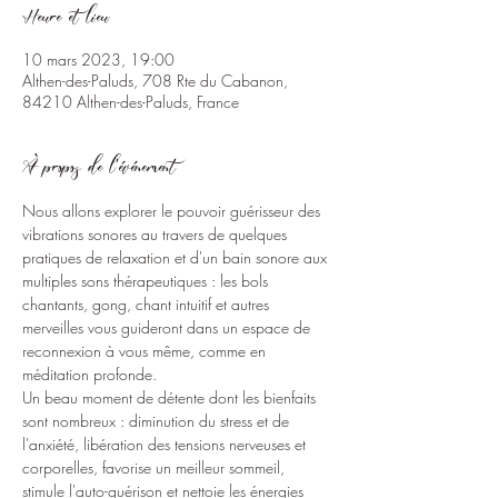
Heure et lieu
10 mars 2023, 19:00
Althen-des-Paluds, 708 Rte du Cabanon,
84210 Althen-des-Paluds, France
À propos de l'événement
Nous allons explorer le pouvoir guérisseur des 
vibrations sonores au travers de quelques 
pratiques de relaxation et d'un bain sonore aux 
multiples sons thérapeutiques : les bols 
chantants, gong, chant intuitif et autres 
merveilles vous guideront dans un espace de 
reconnexion à vous même, comme en 
méditation profonde. 
Un beau moment de détente dont les bienfaits 
sont nombreux : diminution du stress et de 
l'anxiété, libération des tensions nerveuses et 
corporelles, favorise un meilleur sommeil, 
stimule l'auto-guérison et nettoie les énergies 