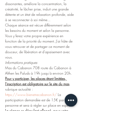
dissonantes, améliore la concentration, la 
créativité, le lâcher prise, induit une grande 
détente et un état de relaxation profonde, aide 
à se reconnecter à soi même... 
Chaque séance est vécue différemment selon 
les besoins du moment et selon la personne. 
Vous y ferez votre propre expérience en 
fonction de la priorité du moment. J'ai hâte de 
vous retrouver et de partager ce moment de 
douceur, de libération et d'apaisement avec 
vous.
Informations pratiques
Mas du Cabanon 708 route du Cabanon à 
Althen les Paluds à 19h jusqu'à environ 20h. 
Pour y participer, les places étant limitées, 
l'inscription est obligatoire sur le site du mas
, 
rubrique actualité : 
https://www.bienetrecabanon.fr/
 La 
participation demandée est de 15€ par 
personne et sera à régler sur place en espèces. 
La séance se déroulant allongé, pour votre 